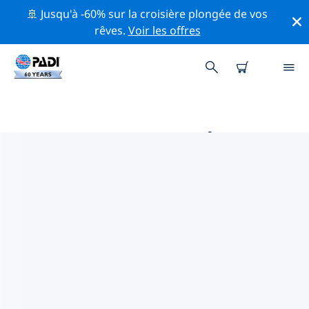
🚢 Jusqu'à -60% sur la croisière plongée de vos
rêves.
Voir les offres
MAGASINS DE PLONGÉE PADI IN
EL NIDO
Trouvez le magasin de plongée PADI in El Nido qui
correspond à vos besoins en utilisant les filtres ci-
dessus ou la carte interactive. Tous nos centres de
plongée in El Nido offrent une formation
exceptionnelle, de nombreuses activités divertissantes
et adhèrent aux normes de qualité strictes de PADI.