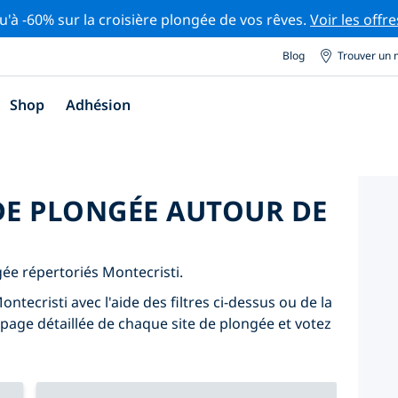
u'à -60% sur la croisière plongée de vos rêves.
Voir les offre
Blog
Trouver un 
Shop
Adhésion
 DE PLONGÉE AUTOUR DE
gée répertoriés Montecristi.
ntecristi avec l'aide des filtres ci-dessus ou de la
 page détaillée de chaque site de plongée et votez