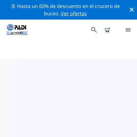
🚢 Hasta un 60% de descuento en el crucero de
buceo.
Ver ofertas
LOS MEJORES SITIOS DE BUCEO
CERCA DE MONTECRISTI
Actualmente no hay sitios de buceo publicados
Montecristi.
Explora los sitios de buceo cercanos a Montecristi con
la ayuda de los filtros de arriba o el mapa interactivo.
También puedes echar un vistazo a la página de
información de cada sitio de buceo y emitir tu voto si
ya los has visitado.