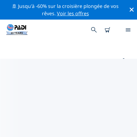
🚢 Jusqu'à -60% sur la croisière plongée de vos
rêves.
Voir les offres
PRINCIPAUX SITES DE PLONGÉE
AUTOUR DE PLAYA DEL CARMEN
Il y a actuellement 15 sites de plongée répertoriés
autour de Playa del Carmen, dont 13 est Récif
plongées, 12 est Dérive plongées et 3 est Tombant
plongées.
Explorez les sites de plongée autour de Playa del
Carmen avec l'aide des filtres ci-dessus ou de la carte
interactive. Consultez également la page détaillée de
chaque site de plongée et votez si vous connaissez le