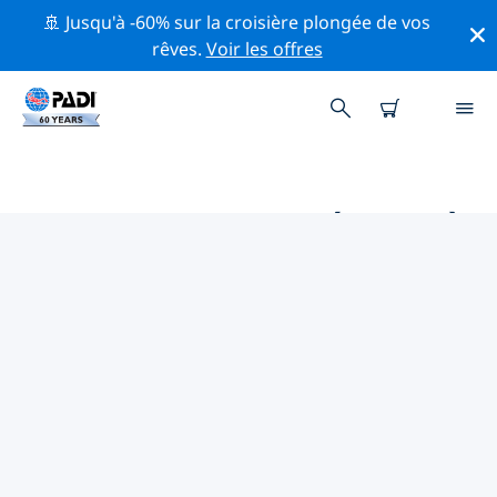
🚢 Jusqu'à -60% sur la croisière plongée de vos
rêves.
Voir les offres
MAGASINS DE PLONGÉE PADI À
PLAYA DEL CARMEN
Trouvez le magasin de plongée PADI à Playa del
Carmen qui correspond à vos besoins en utilisant les
filtres ci-dessus ou la carte interactive. Tous nos
centres de plongée à Playa del Carmen offrent une
formation exceptionnelle, de nombreuses activités
divertissantes et adhèrent aux normes de qualité
strictes de PADI.