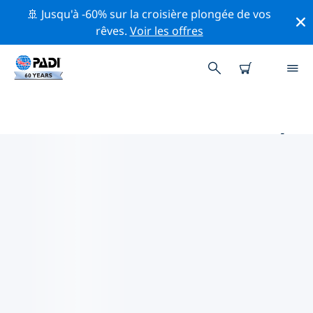
🚢 Jusqu'à -60% sur la croisière plongée de vos
rêves.
Voir les offres
PRINCIPAUX SITES DE PLONGÉE
AUTOUR DE MARYLAND
Il y a actuellement 4 sites de plongée répertoriés
autour de Maryland, dont 2 est Plage plongées, 1 est
Canal plongée et 1 est Muck plongée.
Explorez les sites de plongée autour de Maryland avec
l'aide des filtres ci-dessus ou de la carte interactive.
Consultez également la page détaillée de chaque site
de plongée et votez si vous connaissez le site.