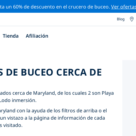
ta un 60% de descuento en el crucero de buceo.
Ver oferta
Blog
Tienda
Afiliación
S DE BUCEO CERCA DE
cados cerca de Maryland, de los cuales 2 son Playa
 Lodo inmersión.
yland con la ayuda de los filtros de arriba o el
un vistazo a la página de información de cada
s visitado.