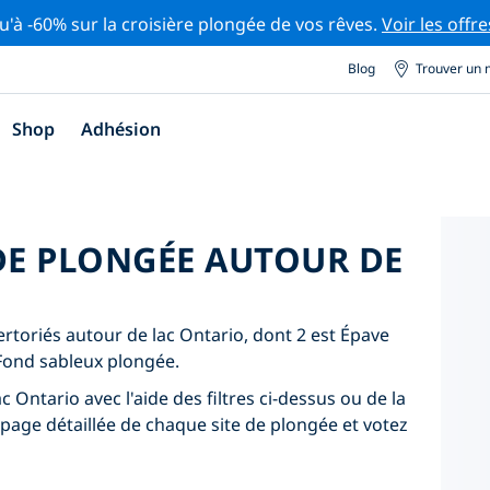
u'à -60% sur la croisière plongée de vos rêves.
Voir les offre
Blog
Trouver un 
Shop
Adhésion
 DE PLONGÉE AUTOUR DE
ertoriés autour de lac Ontario, dont 2 est Épave
 Fond sableux plongée.
c Ontario avec l'aide des filtres ci-dessus ou de la
 page détaillée de chaque site de plongée et votez