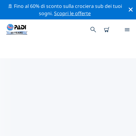
🚢 Fino al 60% di sconto sulla crociera sub dei tuoi
sogni.
Scopri le offerte
I MIGLIORI SITI D'IMMERSIONE
NEI DINTORNI DI LAGO
ONTARIO
Al momento sono presenti 4 siti d'immersione Lago
Ontario, di cui 2 sono Fiume immersioni, 2 sono Relitto
immersioni e 1 è Fondo sabbioso immersione.
Esplora il sito d'immersione nei dintorni di Lago
Ontario con l'aiuto dei filtri sopra o della mappa
interattiva. Controlla anche la pagina con i dettagli di
ogni sito d'immersione e vota se conosci il sito.