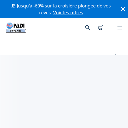
🚢 Jusqu'à -60% sur la croisière plongée de vos
rêves.
Voir les offres
PRINCIPAUX SITES DE PLONGÉE
AUTOUR DE NADI
Il n'y a pas actuellement de sites de plongée
répertoriés Nadi.
Explorez les sites de plongée autour de Nadi avec
l'aide des filtres ci-dessus ou de la carte interactive.
Consultez également la page détaillée de chaque site
de plongée et votez si vous connaissez le site.