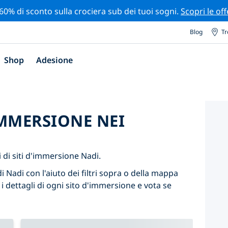
 60% di sconto sulla crociera sub dei tuoi sogni.
Scopri le off
Blog
Tr
Shop
Adesione
'IMMERSIONE NEI
di siti d'immersione Nadi.
i Nadi con l'aiuto dei filtri sopra o della mappa
 i dettagli di ogni sito d'immersione e vota se