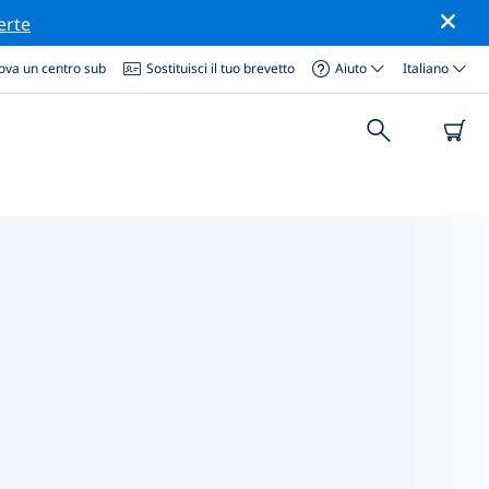
erte
ova un centro sub
Sostituisci il tuo brevetto
Aiuto
Italiano