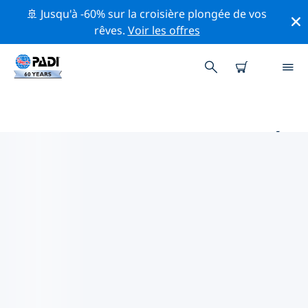
🚢 Jusqu'à -60% sur la croisière plongée de vos
rêves.
Voir les offres
PRINCIPAUX SITES DE PLONGÉE
AUTOUR DE VERO BEACH
Il n'y a pas actuellement de sites de plongée
répertoriés Vero Beach.
Explorez les sites de plongée autour de Vero Beach
avec l'aide des filtres ci-dessus ou de la carte
interactive. Consultez également la page détaillée de
chaque site de plongée et votez si vous connaissez le
site.