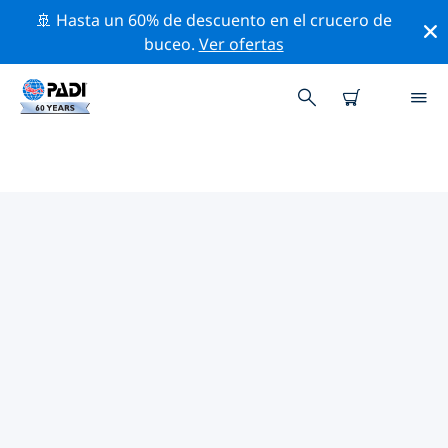
🚢 Hasta un 60% de descuento en el crucero de
buceo.
Ver ofertas
LOS MEJORES SITIOS DE BUCEO
CERCA DE VERO BEACH
Actualmente no hay sitios de buceo publicados Vero
Beach.
Explora los sitios de buceo cercanos a Vero Beach con
la ayuda de los filtros de arriba o el mapa interactivo.
También puedes echar un vistazo a la página de
información de cada sitio de buceo y emitir tu voto si
ya los has visitado.