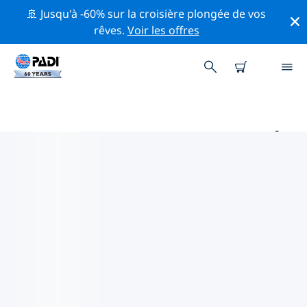
🚢 Jusqu'à -60% sur la croisière plongée de vos
rêves.
Voir les offres
PRINCIPAUX SITES DE PLONGÉE
AUTOUR DE LEOMINSTER
Il n'y a pas actuellement de sites de plongée
répertoriés Leominster.
Explorez les sites de plongée autour de Leominster
avec l'aide des filtres ci-dessus ou de la carte
interactive. Consultez également la page détaillée de
chaque site de plongée et votez si vous connaissez le
site.