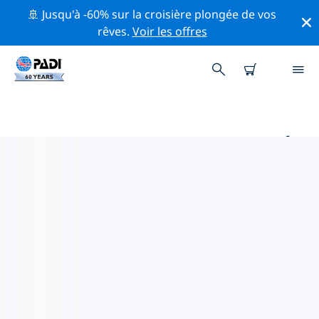
🚢 Jusqu'à -60% sur la croisière plongée de vos
rêves.
Voir les offres
PRINCIPAUX SITES DE PLONGÉE
AUTOUR DE DALLAS
Il y a actuellement 1 site de plongée répertoriés autour
de Dallas, dont 1 est Lac plongée.
Explorez les sites de plongée autour de Dallas avec
l'aide des filtres ci-dessus ou de la carte interactive.
Consultez également la page détaillée de chaque site
de plongée et votez si vous connaissez le site.