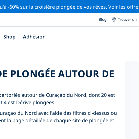
u'à -60% sur la croisière plongée de vos rêves.
Voir les offre
Blog
Trouver un 
Shop
Adhésion
 DE PLONGÉE AUTOUR DE
épertoriés autour de Curaçao du Nord, dont 20 est
t 4 est Dérive plongées.
uraçao du Nord avec l'aide des filtres ci-dessus ou
ent la page détaillée de chaque site de plongée et