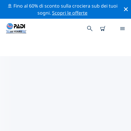
🚢 Fino al 60% di sconto sulla crociera sub dei tuoi
sogni.
Scopri le offerte
I MIGLIORI SITI D'IMMERSIONE
NEI DINTORNI DI CURAÇAO DEL
NORD
Al momento sono presenti 20 siti d'immersione
Curaçao del Nord, di cui 20 sono Reef immersioni, 6
sono Parete immersioni e 4 sono Corrente immersioni.
Esplora il sito d'immersione nei dintorni di Curaçao del
Nord con l'aiuto dei filtri sopra o della mappa
interattiva. Controlla anche la pagina con i dettagli di
ogni sito d'immersione e vota se conosci il sito.