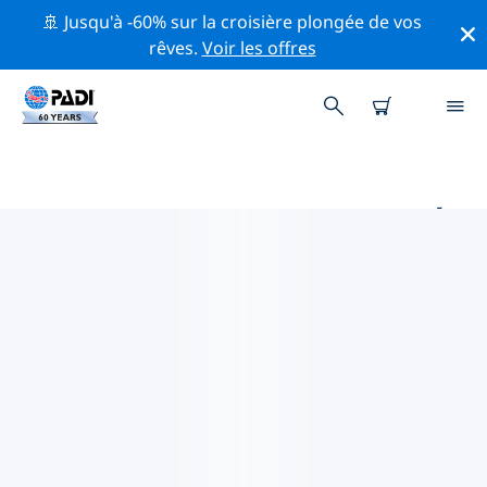
🚢 Jusqu'à -60% sur la croisière plongée de vos
rêves.
Voir les offres
PRINCIPAUX SITES DE PLONGÉE
AUTOUR DE BADE-
WURTEMBERG
Il y a actuellement 24 sites de plongée répertoriés
autour de Bade-Wurtemberg, dont 17 est Lac
plongées, 6 est Plage plongées et 5 est Fond sableux
plongées.
Explorez les sites de plongée autour de Bade-
Wurtemberg avec l'aide des filtres ci-dessus ou de la
carte interactive. Consultez également la page