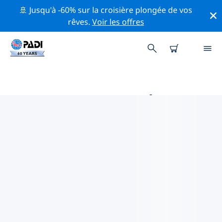
🚢 Jusqu'à -60% sur la croisière plongée de vos
rêves.
Voir les offres
MAGASINS DE PLONGÉE PADI
DANS ÎLES POOR KNIGHTS
Il ne semble pas y avoir de magasin de plongée PADI à
Îles Poor Knights. Veuillez faire un zoom arrière sur la
carte pour trouver les magasins de plongée les plus
proches.