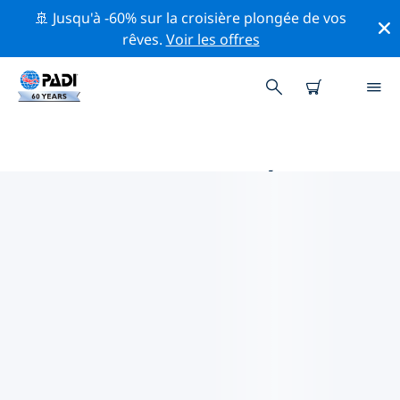
🚢 Jusqu'à -60% sur la croisière plongée de vos
rêves.
Voir les offres
PRINCIPALES ACTIVITÉS DE
CONSERVATION AUTOUR DE
ÎLES POOR KNIGHTS
Explorez les activités de conservation autour de Îles
Poor Knights à l'aide des filtres ci-dessus ou de la carte
interactive.