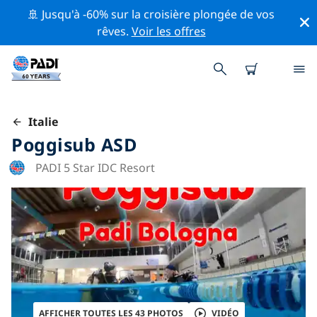
🚢 Jusqu'à -60% sur la croisière plongée de vos
rêves.
Voir les offres
Italie
Poggisub ASD
PADI 5 Star IDC Resort
AFFICHER TOUTES LES 43 PHOTOS
VIDÉO