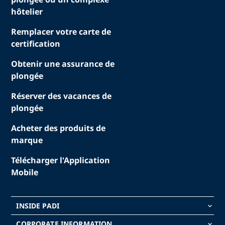
hôtelier
Remplacer votre carte de
certification
Obtenir une assurance de
plongée
Réserver des vacances de
plongée
Acheter des produits de
marque
Télécharger l'Application
Mobile
INSIDE PADI
keyboard_arrow_down
CORPORATE INFORMATION
keyboard_arrow_down