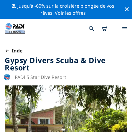
🚢 Jusqu'à -60% sur la croisière plongée de vos
rêves.
Voir les offres
Inde
Gypsy Divers Scuba & Dive
Resort
PADI 5 Star Dive Resort