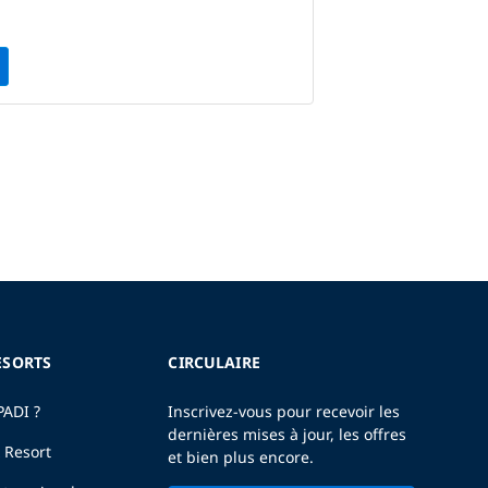
ESORTS
CIRCULAIRE
PADI ?
Inscrivez-vous pour recevoir les
dernières mises à jour, les offres
 Resort
et bien plus encore.