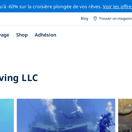
u'à -60% sur la croisière plongée de vos rêves.
Voir les offre
Blog
Trouver un magasin
yage
Shop
Adhésion
ving LLC