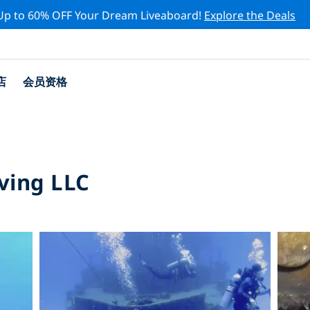
Up to 60% OFF Your Dream Liveaboard!
Explore the Deals
店
会员资格
ving LLC