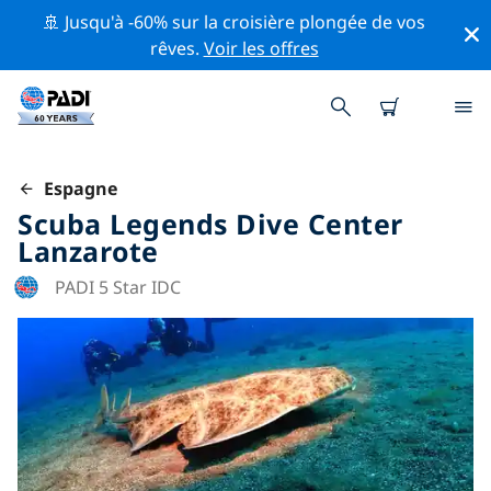
🚢 Jusqu'à -60% sur la croisière plongée de vos
rêves.
Voir les offres
Espagne
Scuba Legends Dive Center
Lanzarote
PADI 5 Star IDC