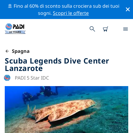
🚢 Fino al 60% di sconto sulla crociera sub dei tuoi
sogni.
Scopri le offerte
Spagna
Scuba Legends Dive Center
Lanzarote
PADI 5 Star IDC