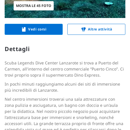
MOSTRA LE 45 FOTO
Vedi corsi
Altre attività
Dettagli
Scuba Legends Dive Center Lanzarote si trova a Puerto del
Carmen, all'interno del centro commerciale “Puerto Cinco”. Ci
trovi proprio sopra il supermercato Dino Express.
In pochi minuti raggiungiamo alcuni dei siti di immersione
più incredibili di Lanzarote.
Nel centro immersioni troverai una sala attrezzature con
zona pulizia e asciugatura, un bagno con doccia e un'aula
per la didattica. Nel nostro piccolo negozio puoi acquistare
l'attrezzatura base per immersioni e snorkeling, nonché
accessori utili. La grande terrazza proprio di fronte offre una
splendida vista sul mare ed è perfetta per rilassarsi dopo le