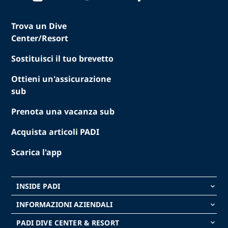
Trova un Dive
Center/Resort
Sostituisci il tuo brevetto
Ottieni un'assicurazione
sub
Prenota una vacanza sub
Acquista articoli PADI
Scarica l'app
INSIDE PADI
keyboard_arrow_down
INFORMAZIONI AZIENDALI
keyboard_arrow_down
PADI DIVE CENTER & RESORT
keyboard_arrow_down