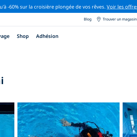
u'à -60% sur la croisière plongée de vos rêves.
Voir les offre
Blog
Trouver un magasin
yage
Shop
Adhésion
i