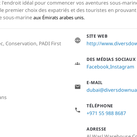
est l'endroit idéal pour commencer vos aventures sous-marin
 premier choix des expatriés et des touristes en prouvant q
ée sous-marine
aux Émirats arabes unis.
SITE WEB
c, Conservation, PADI First
http://www.diversd
DES MÉDIAS SOCIAUX
Facebook
Instagram
E-MAIL
dubai@diversdownu
aans
TÉLÉPHONE
+971 55 988 8687
ADRESSE
Al Wasl Warehouse Com