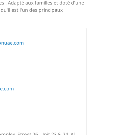
es ! Adapté aux familles et doté d'une
u'il est l'un des principaux
ownuae.com
ae.com
plex, Street 26, Unit 23 & 24, Al