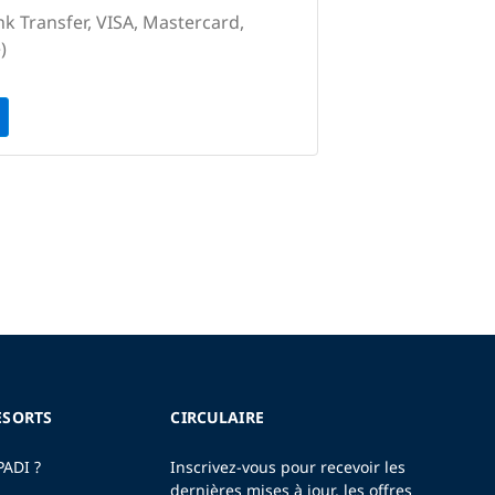
nk Transfer, VISA, Mastercard,
)
ESORTS
CIRCULAIRE
PADI ?
Inscrivez-vous pour recevoir les
dernières mises à jour, les offres