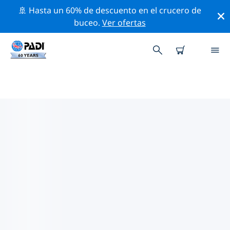
🚢 Hasta un 60% de descuento en el crucero de
buceo.
Ver ofertas
LOS MEJORES SITIOS DE BUCEO
CERCA DE KIEV
Actualmente no hay sitios de buceo publicados Kiev.
Explora los sitios de buceo cercanos a Kiev con la
ayuda de los filtros de arriba o el mapa interactivo.
También puedes echar un vistazo a la página de
información de cada sitio de buceo y emitir tu voto si
ya los has visitado.