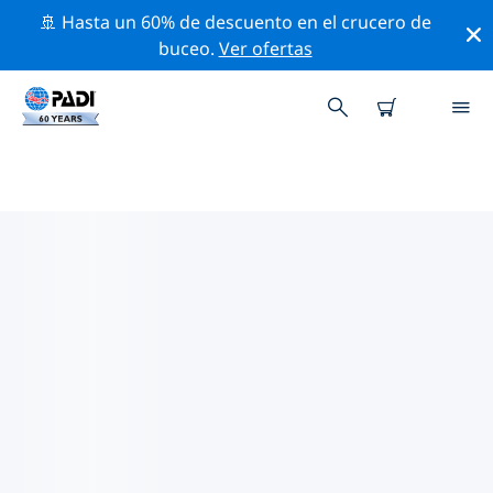
🚢 Hasta un 60% de descuento en el crucero de
buceo.
Ver ofertas
LOS MEJORES SITIOS DE BUCEO
CERCA DE BLOEMFONTEIN
Actualmente no hay sitios de buceo publicados
Bloemfontein.
Explora los sitios de buceo cercanos a Bloemfontein
con la ayuda de los filtros de arriba o el mapa
interactivo. También puedes echar un vistazo a la
página de información de cada sitio de buceo y emitir
tu voto si ya los has visitado.