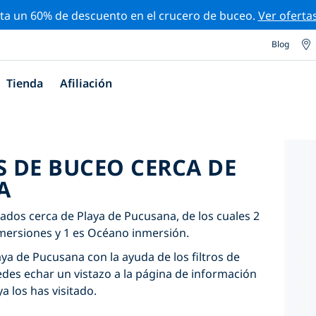
ta un 60% de descuento en el crucero de buceo.
Ver oferta
Blog
Tienda
Afiliación
S DE BUCEO CERCA DE
A
cados cerca de Playa de Pucusana, de los cuales 2
nmersiones y 1 es Océano inmersión.
aya de Pucusana con la ayuda de los filtros de
edes echar un vistazo a la página de información
ya los has visitado.