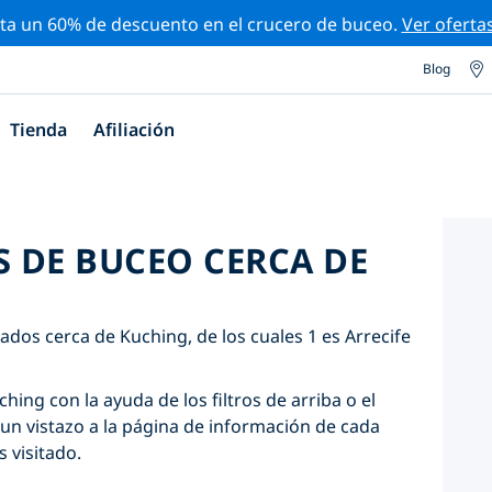
ta un 60% de descuento en el crucero de buceo.
Ver oferta
Blog
Tienda
Afiliación
S DE BUCEO CERCA DE
ados cerca de Kuching, de los cuales 1 es Arrecife
hing con la ayuda de los filtros de arriba o el
un vistazo a la página de información de cada
s visitado.