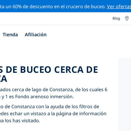
ta un 60% de descuento en el crucero de buceo.
Ver oferta
Blog
Tienda
Afiliación
S DE BUCEO CERCA DE
ZA
cados cerca de lago de Constanza, de los cuales 6
n y 1 es Fondo arenoso inmersión.
go de Constanza con la ayuda de los filtros de
edes echar un vistazo a la página de información
ya los has visitado.