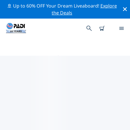
🚢 Up to 60% OFF Your Dream Liveaboard!
Explore
the Deals
博登湖附近的热门潜水地点
目前在 博登湖附近列出了 7 个潜水地点，其中 6 是 湖泊潜
水 次潜水, 1 是 河流潜水 次潜水 和 1 是 海底沙地潜水 次潜
水.
借助上面的筛选器或交互式地图，探索 博登湖 点附近的潜
水点。如果您知道该站点，还可以查看每个潜水地点的详细
信息页面并投票。