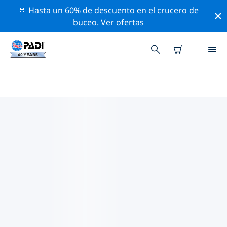
🚢 Hasta un 60% de descuento en el crucero de
buceo.
Ver ofertas
LOS MEJORES SITIOS DE BUCEO
CERCA DE GYEONGSANG DEL
SUR
Actualmente no hay sitios de buceo publicados
Gyeongsang del Sur.
Explora los sitios de buceo cercanos a Gyeongsang del
Sur con la ayuda de los filtros de arriba o el mapa
interactivo. También puedes echar un vistazo a la
página de información de cada sitio de buceo y emitir
tu voto si ya los has visitado.