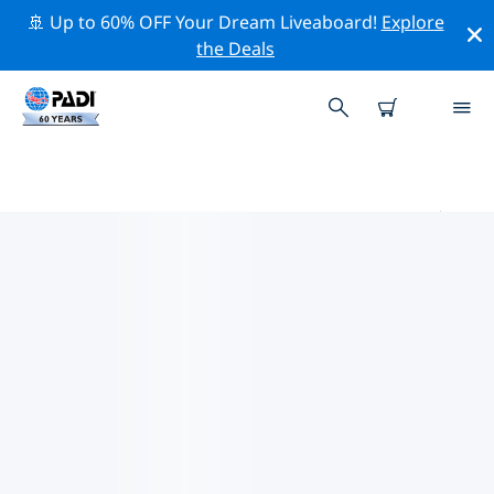
🚢 Up to 60% OFF Your Dream Liveaboard!
Explore
the Deals
SOUTH GYEONGSANG附近的热门
潜水地点
目前没有列出 South Gyeongsang的潜水地点。
借助上面的筛选器或交互式地图，探索 South
Gyeongsang 点附近的潜水点。如果您知道该站点，还可
以查看每个潜水地点的详细信息页面并投票。