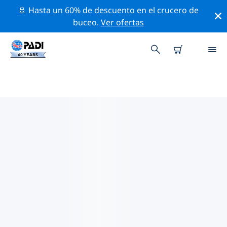
🚢 Hasta un 60% de descuento en el crucero de
buceo.
Ver ofertas
LOS MEJORES SITIOS DE BUCEO
CERCA DE ISLA PAMALICAN
Actualmente no hay sitios de buceo publicados Isla
Pamalican.
Explora los sitios de buceo cercanos a Isla Pamalican
con la ayuda de los filtros de arriba o el mapa
interactivo. También puedes echar un vistazo a la
página de información de cada sitio de buceo y emitir
tu voto si ya los has visitado.