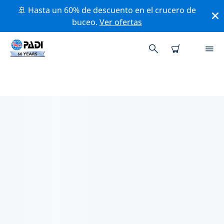
🚢 Hasta un 60% de descuento en el crucero de
buceo.
Ver ofertas
LOS MEJORES SITIOS DE BUCEO
CERCA DE ISLA SANTA CATALINA
Actualmente, hay 13 sitios de buceo publicados cerca
de Isla Santa Catalina, de los cuales 7 son Océano
inmersiones, 5 son Playa inmersiones y 4 son Arrecife
inmersiones.
Explora los sitios de buceo cercanos a Isla Santa
Catalina con la ayuda de los filtros de arriba o el mapa
interactivo. También puedes echar un vistazo a la
página de información de cada sitio de buceo y emitir