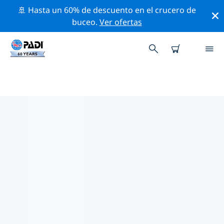
🚢 Hasta un 60% de descuento en el crucero de
buceo.
Ver ofertas
LOS MEJORES SITIOS DE BUCEO
CERCA DE HELENA
Actualmente no hay sitios de buceo publicados
Helena.
Explora los sitios de buceo cercanos a Helena con la
ayuda de los filtros de arriba o el mapa interactivo.
También puedes echar un vistazo a la página de
información de cada sitio de buceo y emitir tu voto si
ya los has visitado.