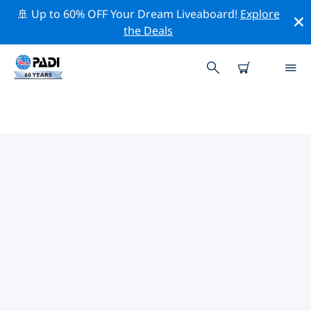
🚢 Up to 60% OFF Your Dream Liveaboard!
Explore
the Deals
海倫娜附近的熱門潛水地點
目前沒有列出 海倫娜的潛水地點。
借助上面的篩選器或交互式地圖，探索 海倫娜 點附近的潛
水點。如果您知道該站點，還可以查看每個潛水地點的詳細
信息頁面並投票。