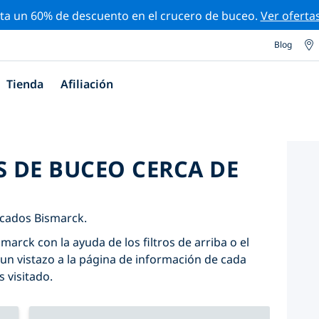
ta un 60% de descuento en el crucero de buceo.
Ver oferta
Blog
Tienda
Afiliación
S DE BUCEO CERCA DE
icados Bismarck.
marck con la ayuda de los filtros de arriba o el
un vistazo a la página de información de cada
s visitado.