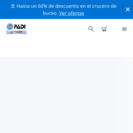
🚢 Hasta un 60% de descuento en el crucero de
buceo.
Ver ofertas
TIENDAS DE BUCEO PADI
BISMARCK
Encuentra la tienda de buceo PADI Bismarck que se
ajuste a tus necesidades. Para ello, utiliza los filtros
anteriores o el mapa interactivo. Todos nuestros
centros de buceo Bismarck ofrecen una formación
excepcional, un montón de actividades divertidas y se
adhieren a las estrictas normas de calidad de PADI.