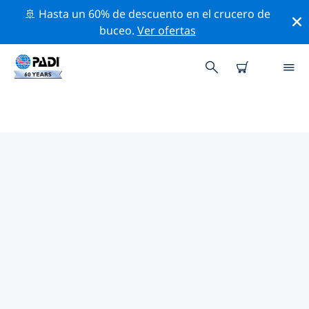
🚢 Hasta un 60% de descuento en el crucero de
buceo.
Ver ofertas
LOS MEJORES SITIOS DE BUCEO
CERCA DE TOSSA DE MAR
Actualmente, hay 3 sitios de buceo publicados cerca
de Tossa de Mar, de los cuales 1 es Playa inmersión, 1
es Pináculo inmersión y 1 es Arrecife inmersión.
Explora los sitios de buceo cercanos a Tossa de Mar
con la ayuda de los filtros de arriba o el mapa
interactivo. También puedes echar un vistazo a la
página de información de cada sitio de buceo y emitir
tu voto si ya los has visitado.