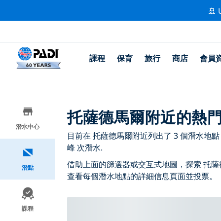
🚢 
課程
保育
旅行
商店
會員
托薩德馬爾附近的熱
潛水中心
目前在 托薩德馬爾附近列出了 3 個潛水地點，其中
峰 次潛水.
借助上面的篩選器或交互式地圖，探索 托薩
潛點
查看每個潛水地點的詳細信息頁面並投票。
課程