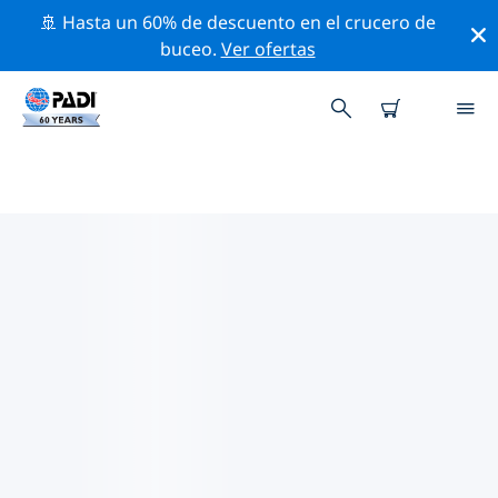
🚢 Hasta un 60% de descuento en el crucero de
buceo.
Ver ofertas
LAS MEJORES ACTIVIDADES DE
CONSERVACIÓN CERCA DE
FILIPINAS
Descubre las actividades de conservación cerca de
Filipinas con la ayuda de los filtros de arriba o con el
mapa interactivo.