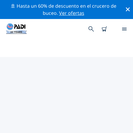
🚢 Hasta un 60% de descuento en el crucero de
buceo.
Ver ofertas
LAS MEJORES ACTIVIDADES DE
CONSERVACIÓN CERCA DE
LIGURIA
Descubre las actividades de conservación cerca de
Liguria con la ayuda de los filtros de arriba o con el
mapa interactivo.