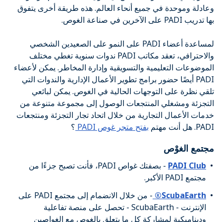
وعادلة وموحدة في جميع أنحاء العالم. هذه طريقة أخرى يتفوق
بها تدريب PADI على الآخرين في صناعة الغوص.
لمساعدة أعضاء PADI على النمو على الصعيدين الشخصي
والاحترافي، تعقد مكاتب PADI ندوات سنوية تغطي مختلف
الموضوعات التعليمية والتسويقية وإدارة المخاطر. يمكن لأعضاء
PADI أيضًا حضور برامج تطوير الأعمال الإدارية والندوات التي
تلقي نظرة على التوجهات الحالية في الغوص. يمكن لبائعي
التجزئة ومشغلي المنتجعات الوصول إلى مجموعة متنوعة من
خدمات الأعمال التجارية من خلال اتحاد تجار التجزئة ومنتجعات
PADI. هل أنت مهتم
بفتح متجر غوص PADI
؟
مجتمع الغوْص
PADI Club
- بصفتك غواص PADI، فأنت تصبح جزءًا من
مجتمع PADI الأكبر.
ScubaEarth®
- من خلال الانضمام إلى مجتمع PADI على
الإنترنت - ScubaEarth - تحصل على منصة تفاعلية
وديناميكية لمشاركة كل ما يتعلق بالغوص مع الغواصين