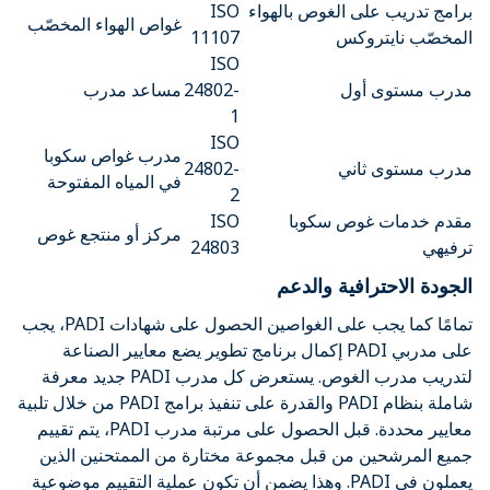
برامج تدريب على الغوص بالهواء
ISO
غواص الهواء المخصّب
المخصّب نايتروكس
11107
ISO
مدرب مستوى أول
24802-
مساعد مدرب
1
ISO
مدرب غواص سكوبا
مدرب مستوى ثاني
24802-
في المياه المفتوحة
2
مقدم خدمات غوص سكوبا
ISO
مركز أو منتجع غوص
ترفيهي
24803
الجودة الاحترافية والدعم
تمامًا كما يجب على الغواصين الحصول على شهادات PADI، يجب
على مدربي PADI إكمال برنامج تطوير يضع معايير الصناعة
لتدريب مدرب الغوص. يستعرض كل مدرب PADI جديد معرفة
شاملة بنظام PADI والقدرة على تنفيذ برامج PADI من خلال تلبية
معايير محددة. قبل الحصول على مرتبة مدرب PADI، يتم تقييم
جميع المرشحين من قبل مجموعة مختارة من الممتحنين الذين
يعملون في PADI. وهذا يضمن أن تكون عملية التقييم موضوعية