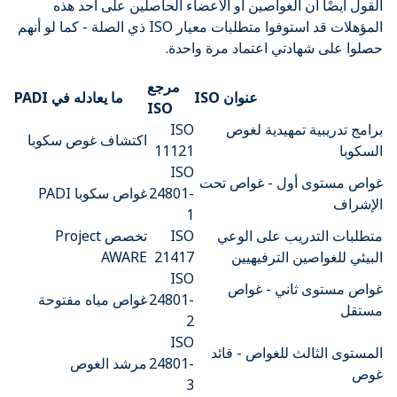
القول أيضًا أن الغواصين أو الأعضاء الحاصلين على أحد هذه
المؤهلات قد استوفوا متطلبات معيار ISO ذي الصلة - كما لو أنهم
حصلوا على شهادتي اعتماد مرة واحدة.
مرجع
عنوان ISO
ما يعادله في PADI
ISO
برامج تدريبية تمهيدية لغوص
ISO
اكتشاف غوص سكوبا
السكوبا
11121
ISO
غواص مستوى أول - غواص تحت
24801-
غواص سكوبا PADI
الإشراف
1
متطلبات التدريب على الوعي
ISO
تخصص Project
البيئي للغواصين الترفيهيين
21417
AWARE
ISO
غواص مستوى ثاني - غواص
24801-
غواص مياه مفتوحة
مستقل
2
ISO
المستوى الثالث للغواص - قائد
24801-
مرشد الغوص
غوص
3