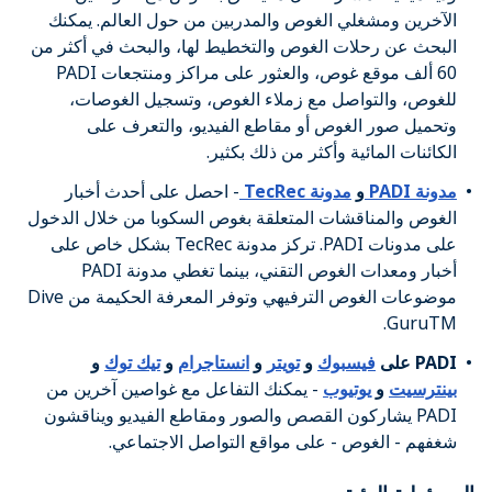
الآخرين ومشغلي الغوص والمدربين من حول العالم. يمكنك
البحث عن رحلات الغوص والتخطيط لها، والبحث في أكثر من
60 ألف موقع غوص، والعثور على مراكز ومنتجعات PADI
للغوص، والتواصل مع زملاء الغوص، وتسجيل الغوصات،
وتحميل صور الغوص أو مقاطع الفيديو، والتعرف على
الكائنات المائية وأكثر من ذلك بكثير.
مدونة PADI
و
مدونة TecRec
- احصل على أحدث أخبار
الغوص والمناقشات المتعلقة بغوص السكوبا من خلال الدخول
على مدونات PADI. تركز مدونة TecRec بشكل خاص على
أخبار ومعدات الغوص التقني، بينما تغطي مدونة PADI
موضوعات الغوص الترفيهي وتوفر المعرفة الحكيمة من Dive
GuruTM.
PADI على
فيسبوك
و
تويتر
و
انستاجرام
و
تيك توك
و
بينترسيت
و
يوتيوب
- يمكنك التفاعل مع غواصين آخرين من
PADI يشاركون القصص والصور ومقاطع الفيديو ويناقشون
شغفهم - الغوص - على مواقع التواصل الاجتماعي.