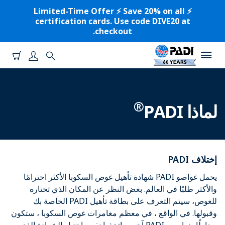
⚡️ Limited-Time Offer ⚡️ Save 20% on all
certification cards. Use code DIVE20 at
checkout.
®
لماذا PADI
إختلاف PADI
يحمل غواصو PADI شهادة تأهيل غوص السكوبا الأكثر احترامًا
والأكثر طلبًا في العالم. بغض النظر عن المكان الذي تختاره
للغوص، سيتم التعرف على بطاقة تأهيل PADI الخاصة بك
وقبولها. في الواقع ، في معظم مغامرات غوص السكوبا ، ستكون