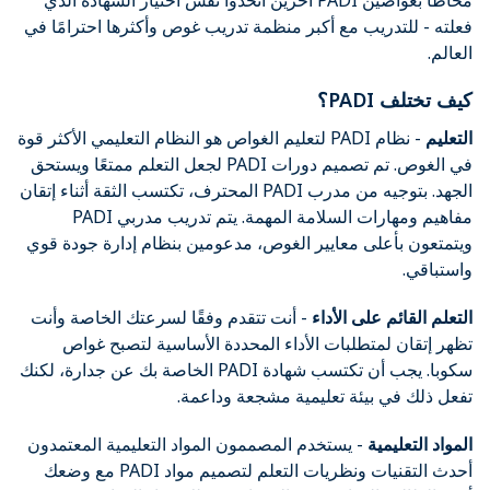
محاطًا بغواصين PADI آخرين اتخذوا نفس اختيار الشهادة الذي
فعلته - للتدريب مع أكبر منظمة تدريب غوص وأكثرها احترامًا في
العالم.
كيف تختلف PADI؟
التعليم
- نظام PADI لتعليم الغواص هو النظام التعليمي الأكثر قوة
في الغوص. تم تصميم دورات PADI لجعل التعلم ممتعًا ويستحق
الجهد. بتوجيه من مدرب PADI المحترف، تكتسب الثقة أثناء إتقان
مفاهيم ومهارات السلامة المهمة. يتم تدريب مدربي PADI
ويتمتعون بأعلى معايير الغوص، مدعومين بنظام إدارة جودة قوي
واستباقي.
التعلم القائم على الأداء
- أنت تتقدم وفقًا لسرعتك الخاصة وأنت
تظهر إتقان لمتطلبات الأداء المحددة الأساسية لتصبح غواص
سكوبا. يجب أن تكتسب شهادة PADI الخاصة بك عن جدارة، لكنك
تفعل ذلك في بيئة تعليمية مشجعة وداعمة.
المواد التعليمية
- يستخدم المصممون المواد التعليمية المعتمدون
أحدث التقنيات ونظريات التعلم لتصميم مواد PADI مع وضعك