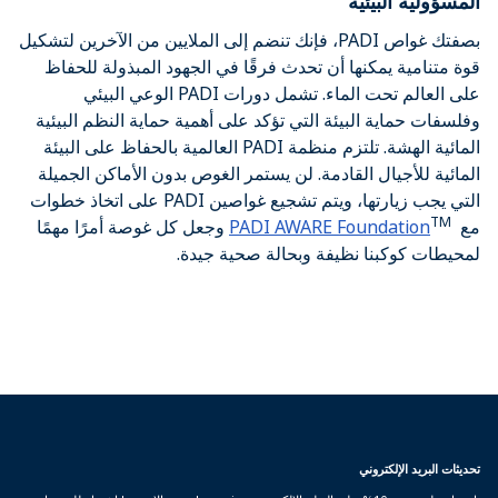
المسؤولية البيئية
بصفتك غواص PADI، فإنك تنضم إلى الملايين من الآخرين لتشكيل
قوة متنامية يمكنها أن تحدث فرقًا في الجهود المبذولة للحفاظ
على العالم تحت الماء. تشمل دورات PADI الوعي البيئي
وفلسفات حماية البيئة التي تؤكد على أهمية حماية النظم البيئية
المائية الهشة. تلتزم منظمة PADI العالمية بالحفاظ على البيئة
المائية للأجيال القادمة. لن يستمر الغوص بدون الأماكن الجميلة
التي يجب زيارتها، ويتم تشجيع غواصين PADI على اتخاذ خطوات
TM
مع
PADI AWARE Foundation
وجعل كل غوصة أمرًا مهمًا
لمحيطات كوكبنا نظيفة وبحالة صحية جيدة.
تحديثات البريد الإلكتروني