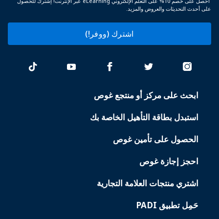
احصل على خصم 10% على التعلم الإلكتروني eLearning عبر الإنترنت! إشترك للحصول
على أحدث التحديثات والعروض والمزيد.
اشترك (ووفر!)
ابحث على مركز أو منتجع غوص
PADI
SERVICES
استبدل بطاقة التأهيل الخاصة بك
الحصول على تأمين غوص
احجز إجازة غوص
اشتري منتجات العلامة التجارية
حَمِل تطبيق PADI