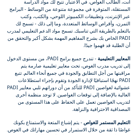
أنت، الطالب الغواص، في الاعتبار. تتيح لك مواد الدراسة
المستقلة، المتوفرة في مجموعة متنوعة من الوسائط - البرامج
عبر الإنترنت، وتطبيقات الكمبيوتر اللوحي، والكتب، وكتب
التمرن، وأقراص الوسائط المتعددة، وما إلى ذلك - تسمح لك
بالتعلم بالطريقة التي تناسبك. تسمح مواد الدعم التعليمي لمدرب
PADI الخاص بك بشرح المفاهيم المهمة بشكل أكبر والتحقق من
أن الطلبة قد فهموا جيدًا.
المعايير التعليمية
- تندرج جميع برامج PADI، من مستوى الدخول
إلى تدريب مدرب الغوص، تحت معايير تعليمية صارمة يتم
مراقبتها من أجل التطابق والجودة في جميع أنحاء العالم. تتبع
PADI نهجًا استباقيًا لإدارة الجودة وتقوم بإجراء استطلاعات
عشوائية لغواصين PADI للتأكد من أن دوراتهم تلبي معايير PADI
العالية بالإضافة إلى توقعات الغواصين. لا توجد منظمة أخرى
لتدريب الغواصين تعمل على الحفاظ على هذا المستوى من
المصداقية الاحترافية والنزاهة.
التعليم المستمر للغواص
- يتم إشباع المتعة والاستمتاع بكونك
غواصًا ذا ثقة من خلال الاستمرار في تحسين مهاراتك في الغوص.