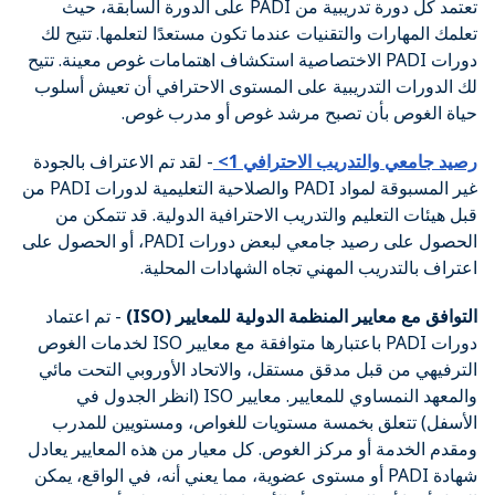
تعتمد كل دورة تدريبية من PADI على الدورة السابقة، حيث
تعلمك المهارات والتقنيات عندما تكون مستعدًا لتعلمها. تتيح لك
دورات PADI الاختصاصية استكشاف اهتمامات غوص معينة. تتيح
لك الدورات التدريبية على المستوى الاحترافي أن تعيش أسلوب
حياة الغوص بأن تصبح مرشد غوص أو مدرب غوص.
رصيد جامعي والتدريب الاحترافي 1>
- لقد تم الاعتراف بالجودة
غير المسبوقة لمواد PADI والصلاحية التعليمية لدورات PADI من
قبل هيئات التعليم والتدريب الاحترافية الدولية. قد تتمكن من
الحصول على رصيد جامعي لبعض دورات PADI، أو الحصول على
اعتراف بالتدريب المهني تجاه الشهادات المحلية.
التوافق مع معايير المنظمة الدولية للمعايير (ISO)
- تم اعتماد
دورات PADI باعتبارها متوافقة مع معايير ISO لخدمات الغوص
الترفيهي من قبل مدقق مستقل، والاتحاد الأوروبي التحت مائي
والمعهد النمساوي للمعايير. معايير ISO (انظر الجدول في
الأسفل) تتعلق بخمسة مستويات للغواص، ومستويين للمدرب
ومقدم الخدمة أو مركز الغوص. كل معيار من هذه المعايير يعادل
شهادة PADI أو مستوى عضوية، مما يعني أنه، في الواقع، يمكن