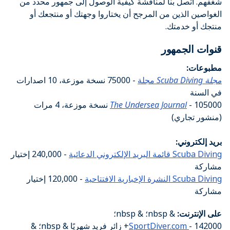
شغفهم. اتصل بنا لمناقشة كيفية الوصول إلى جمهور محدد من
الغواصين الذين من المرجح أن يختاروا وجهتك أو منتجعك أو
منتجك أو خدمتك.
قنوات الجمهور
مطبوعات:
مجلة Scuba Diving
مجلة
- 75000 نسخة موزعة، 10 اصدارات
في السنة
The Undersea Journal
- 105000 نسخة موزعة، 4 مرات
(منشور تجاري)
بريد إلكتروني:
Scuba Diving قائمة البريد الإلكتروني الدعائية
- 240,000 إختيار
مشاركة
Scuba Diving النشرة الإخبارية الافتتاحية
- 120,000 إختيار
مشاركة
على الإنترنت:
& nbsp؛ & nbsp؛
SportDiver.com
- 142000+ زائر فريد شهريًا & nbsp؛ &