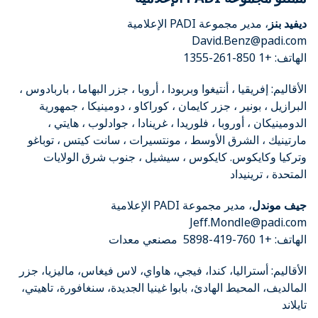
ديفيد بنز
، مدير مجموعة PADI الإعلامية
David.Benz@padi.com
الهاتف: +1 850-261-1355
الأقاليم: إفريقيا ، أنتيغوا وبربودا ، أروبا ، جزر البهاما ، باربادوس ،
البرازيل ، بونير ، جزر كايمان ، كوراكاو ، دومينيكا ، جمهورية
الدومينيكان ، أوروبا ، فلوريدا ، غرينادا ، جوادلوب ، هايتي ،
مارتينيك ، الشرق الأوسط ، مونتسيرات ، سانت كيتس ، توباغو
وتركيا وكايكوس. كايكوس ، سيشيل ، جنوب شرق الولايات
المتحدة ، ترينيداد
جيف موندل
، مدير مجموعة PADI الإعلامية
Jeff.Mondle@padi.com
الهاتف: +1 760-419-5898 مصنعي معدات
الأقاليم: أستراليا، كندا، فيجي، هاواي، لاس فيغاس، ماليزيا، جزر
المالديف، المحيط الهادئ، بابوا غينيا الجديدة، سنغافورة، تاهيتي،
تايلاند