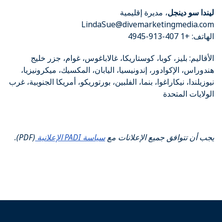
ليندا سو دينجل
، مديرة إقليمية
LindaSue@divemarketingmedia.com
الهاتف: +1 407-913-4945
الأقاليم: بليز، كوبا، كوستاريكا، غالاباغوس، غوام، جزر خليج
هندوراس، الإكوادور، إندونيسيا، اليابان، المكسيك، ميكرونيزيا،
نيوزيلندا، نيكاراغوا، بنما، الفلبين، بورتوريكو، أمريكا الجنوبية، غرب
الولايات المتحدة
يجب أن تتوافق جميع الإعلانات مع
سياسة PADI الإعلانية
(PDF).