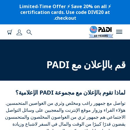
⚡️ Limited-Time Offer ⚡️ Save 20% on all
certification cards. Use code DIVE20 at
checkout.
قم بالإعلان مع PADI
لماذا تقوم بالإعلان مع مجموعة PADI الإعلامية؟
تواصل مع جمهور راغب ومخلص وثري من الغواصين المتحمسين.
هؤلاء القراء وزوار موقع الإنترنت والمعجبين على وسائل التواصل
الاجتماعي هم جمهور ثري من الغواصون المخلصون والمتحمسون
يقضون قدرًا كبيرًا من الوقت والمال في السفر لاشباع وزيادة