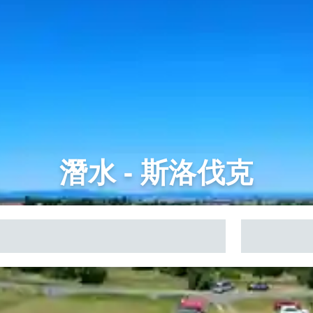
潛水 - 斯洛伐克