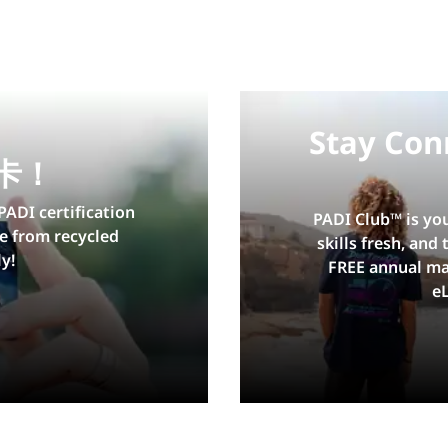
Stay Con
卡！
PADI certification
PADI Club™ is yo
e from recycled
skills fresh, and
y!
FREE annual ma
e