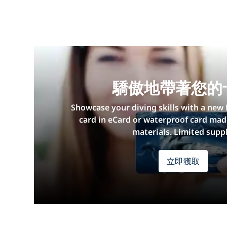
驕傲地帶著您的
Showcase your diving skills with a new 
card in eCard or waterproof card mad
materials. Limited suppl
立即獲取