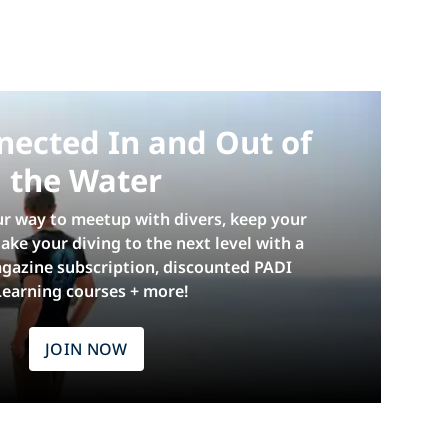
nected In and Out of
the Water
ur way to meetup with divers, keep your
 take your diving to the next level with a
gazine subscription, discounted PADI
Learning courses + more!
JOIN NOW