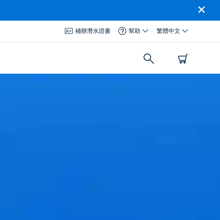
補辦潛水證書
幫助
繁體中文