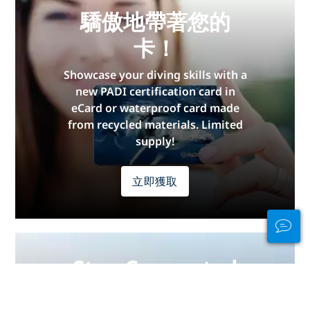
驕傲地帶著您的
卡！
Showcase your diving skills with a
new PADI certification card in
eCard or waterproof card made
from recycled materials. Limited
supply!
立即獲取
Stay Connected
In and Out of the