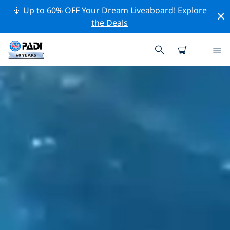
🚢 Up to 60% OFF Your Dream Liveaboard!
Explore
the Deals