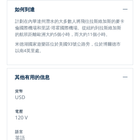
如何到達
計劃在內華達州潛水的大多數人將飛往拉斯維加斯的麥卡
倫國際機場和里諾·塔霍國際機場。從紐約到拉斯維加斯
的航班距離歐洲大約5個小時，而大約11個小時。
米德湖國家遊樂區位於美國93號公路旁，位於博爾德市
以南4英里處。
其他有用的信息
貨幣
USD
電壓
120 V
語言
英語