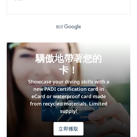
翻譯
驕傲地帶著您的
卡！
Showcase your diving skills with a
new PADI certification card in
eCard or waterproof card made
from recycled materials. Limited
supply!
立即獲取