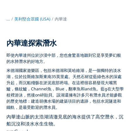
...
/
美利堅合眾國 (USA)
內華達
內華達探索潛水
即使內華達州位於沙漠中部，您也會驚喜地聽到它是享受夢幻般
的水肺潛水的好地方。
米德湖國家遊樂區，包括米德湖和莫哈維湖，是一個獨特的淡水
湖，位於拉斯維加斯東南35英里處。天然石材從藍綠色水的深處
升起，而沉船殘骸在淤泥底部坍塌。在這裡很容易發現大嘴黑
鱸，條紋鱸，Channel魚，Blue，翻車魚和and魚。藍g在大型學
校裡游泳，然後on碎貽貝。該湖還擁有許多只有潛水員才能參觀
的歷史地標：建造胡佛水壩的建築項目的遺跡，包括水泥隧道和
鐵軌，是最受歡迎的潛水員。
內華達山脈的太浩湖清澈見底的海水提供了高空潛水，沉
船沉沒和淡水水生生物。