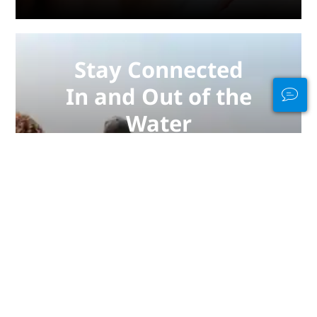
Stay Connected
In and Out of the
Water
PADI Club™ is your way to meetup
with divers, keep your skills fresh,
and take your diving to the next
level with a FREE annual magazine
subscription, discounted PADI
eLearning courses + more!
JOIN NOW